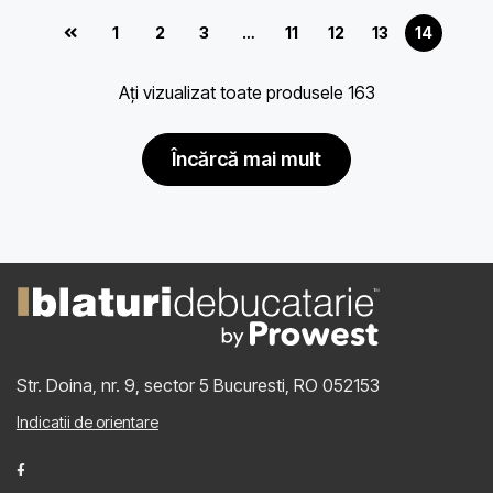
1
2
3
…
11
12
13
14
Ați vizualizat toate produsele 163
încărcă mai mult
Str. Doina, nr. 9, sector 5
Bucuresti, RO 052153
Indicatii de orientare