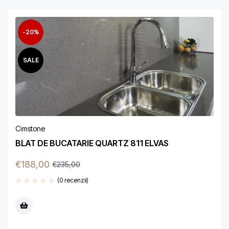
-20%
SALE
Cimstone
BLAT DE BUCATARIE QUARTZ 811 ELVAS
€
188,00
€
235,00
(0 recenzii)