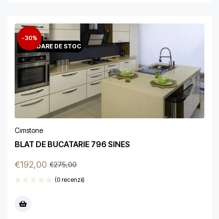
-30%
LICHIDARE DE STOC
Cimstone
BLAT DE BUCATARIE 796 SINES
€
192,00
€
275,00
(0 recenzii)