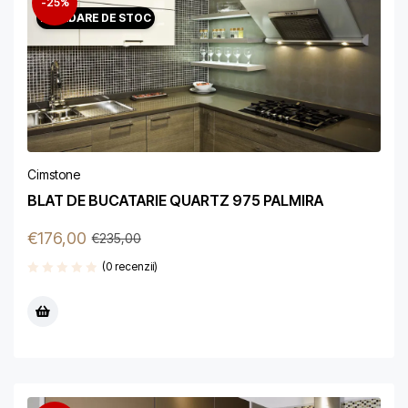
-25%
LICHIDARE DE STOC
Cimstone
BLAT DE BUCATARIE QUARTZ 975 PALMIRA
€
176,00
€
235,00
(0 recenzii)