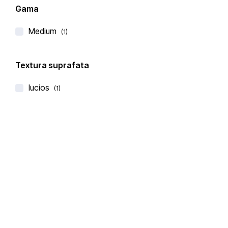
Gama
Medium
(1)
Textura suprafata
Cimstone
lucios
BLAT DE BUCATARIE 147 RECIFE
(1)
€
191,00
€
255,00
(0 recenzii)