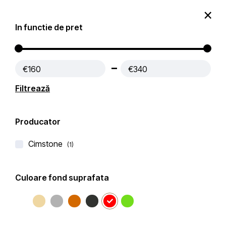
0
In functie de pret
Produse
Contact
€160
€340
Prima pagină
Lichidare de stoc
Filtrează
Filtre active:
Rosu
Producator
Filtru
Popularitate
Filtrează după
Cimstone
(1)
Culoare fond suprafata
-25%
LICHIDARE DE STOC