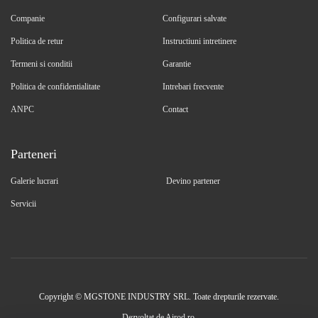
Companie
Configurari salvate
Politica de retur
Instructiuni intretinere
Termeni si conditii
Garantie
Politica de confidentialitate
Intrebari frecvente
ANPC
Contact
Parteneri
Galerie lucrari
Devino partener
Servicii
Copyright © MGSTONE INDUSTRY SRL. Toate drepturile rezervate.
Dezvoltat de
Airod.ro
.