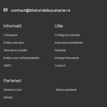
contact@blaturidebucatarie.ro
Informatii
Utile
Companie
Configurari salvate
Politica de retur
Instructiuni intretinere
Termeni si conditii
Garantie
Politica de confidentialitate
Intrebari frecvente
ANPC
Contact
Parteneri
Galerie lucrari
Devino partener
Servicii