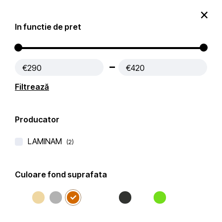
0
In functie de pret
Produse
Contact
€290
€420
Prima pagină
Blaturi Bucatarie LAMINAM
Filtrează
Filtre active:
Maroniu
Producator
Filtru
Popularitate
Filtrează după
LAMINAM
(2)
Culoare fond suprafata