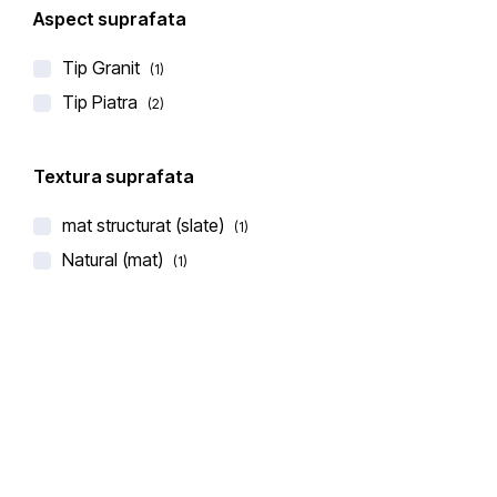
Aspect suprafata
Tip Granit
(1)
Tip Piatra
(2)
Textura suprafata
mat structurat (slate)
(1)
BLAT DE BUCATARIE CERAMICA LAMINAM
Natural (mat)
(1)
BURGUNDY
€
380,00
(0 recenzii)