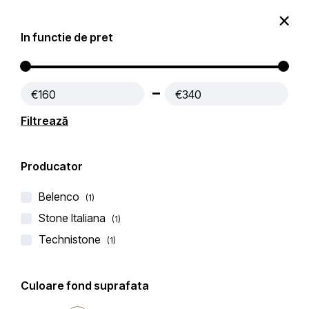
0
In functie de pret
Produse
Contact
€160
€340
Prima pagină
Lichidare de stoc
Filtrează
Filtre active:
Gri
Producator
Filtru
Popularitate
Filtrează după
Belenco
(1)
Stone Italiana
(1)
Technistone
(1)
-25%
Culoare fond suprafata
LICHIDARE DE STOC