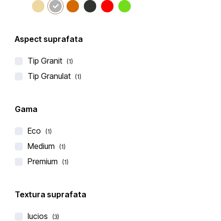
Aspect suprafata
Tip Granit
(1)
Technistone
Tip Granulat
(1)
BLAT DE BUCATARIE ELEGANCE ECO ASH
€
176,00
€
235,00
Gama
(0 recenzii)
Eco
(1)
Medium
(1)
Premium
(1)
Textura suprafata
-30%
lucios
LICHIDARE DE STOC
(3)