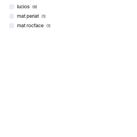
lucios
(6)
mat periat
(1)
mat rocface
(1)
Stone Italiana
BLAT DE BUCATARIE QUARTZ IMPERIALE GRAIN
€
206,00
€
275,00
(0 recenzii)
-30%