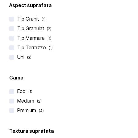
Aspect suprafata
Tip Granit
(1)
Tip Granulat
(2)
Tip Marmura
(1)
Stone Italiana
Tip Terrazzo
(1)
BLAT DE BUCATARIE BRILLANTE NERO
Uni
(3)
€
203,00
€
290,00
(0 recenzii)
Gama
Eco
(1)
Medium
(2)
Premium
(4)
-25%
Textura suprafata
LICHIDARE DE STOC