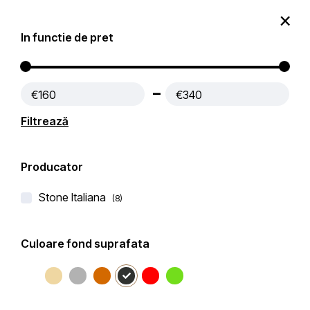
0
In functie de pret
Produse
Contact
€160
€340
Prima pagină
Lichidare de stoc
Filtrează
Filtre active:
Negru
Producator
Filtru
Popularitate
Filtrează după
Stone Italiana
(8)
Culoare fond suprafata
-30%
LICHIDARE DE STOC