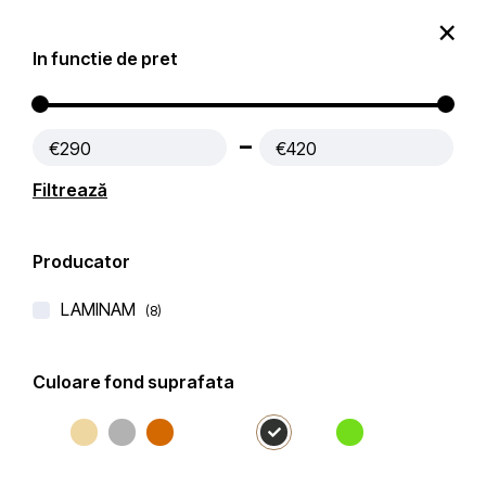
0
In functie de pret
Produse
Contact
€290
€420
Prima pagină
Blaturi Bucatarie LAMINAM
Filtrează
Filtre active:
Negru
Producator
Filtru
Popularitate
Filtrează după
LAMINAM
(8)
Culoare fond suprafata
-12%