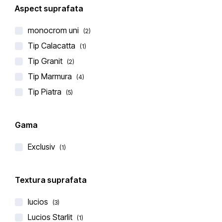
Aspect suprafata
monocrom uni
(2)
Tip Calacatta
(1)
Tip Granit
(2)
BLAT DE BUCATARIE CERAMICA LAMINAM NERO
Tip Marmura
(4)
ASSOLUTO
Tip Piatra
(5)
€
308,00
€
350,00
(0 recenzii)
Gama
Exclusiv
(1)
Textura suprafata
lucios
(3)
Lucios Starlit
(1)