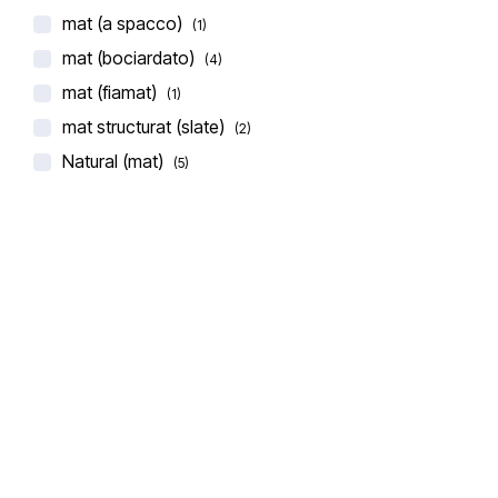
mat (a spacco)
(1)
mat (bociardato)
(4)
mat (fiamat)
(1)
mat structurat (slate)
(2)
Natural (mat)
(5)
BLAT DE BUCATARIE CERAMICA LAMINAM PIETRA DI
CARDOSO NERO
€
360,00
(0 recenzii)
-10%