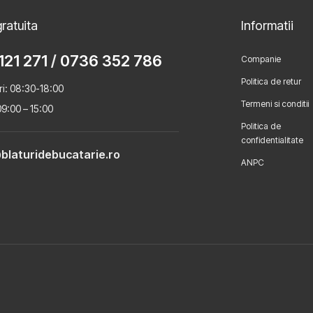
ratuita
Informatii
121 271
/
0736 352 786
Companie
Politica de retur
ri: 08:30-18:00
Termeni si conditii
9:00 – 15:00
Politica de
confidentialitate
blaturidebucatarie.ro
ANPC