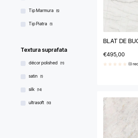
Tip Marmura
(5)
Tip Piatra
(1)
BLAT DE BU
Textura suprafata
€
495,00
décor polished
(11)
(0 rec
satin
(1)
silk
(14)
ultrasoft
(10)