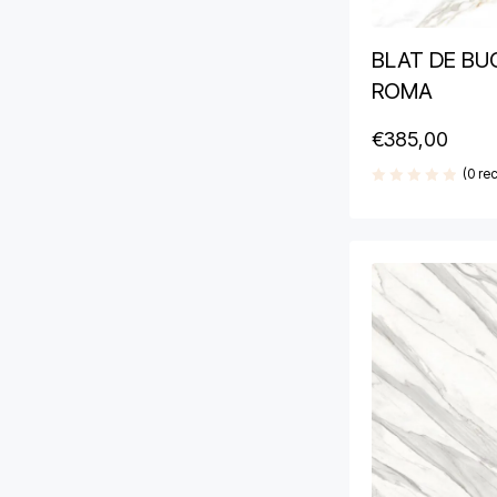
BLAT DE BU
ROMA
€
385,00
(0 rec