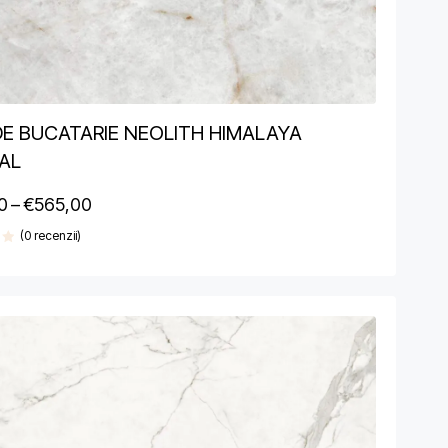
DE BUCATARIE NEOLITH HIMALAYA
AL
0
–
€
565,00
(0 recenzii)