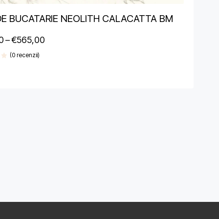
DE BUCATARIE NEOLITH CALACATTA BM
0
–
€
565,00
(0 recenzii)