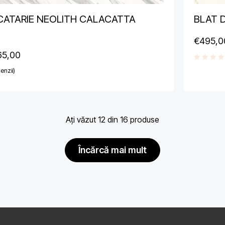
CATARIE NEOLITH CALACATTA
BLAT 
€
495,0
65,00
enzii)
Ați văzut 12 din 16 produse
încărcă mai mult