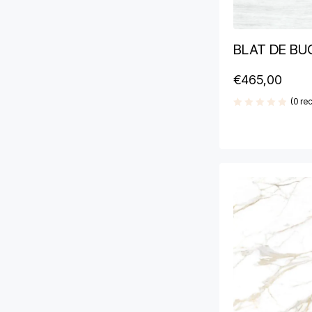
BLAT DE BU
€
465,00
(0 rec