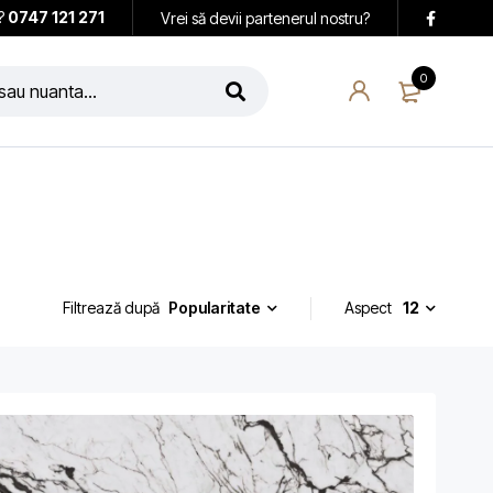
i?
0747 121 271
Vrei să devii partenerul nostru?
0
Popularitate
Aspect
12
Filtrează după