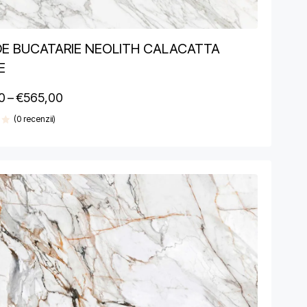
DE BUCATARIE NEOLITH CALACATTA
E
0
–
€
565,00
(0 recenzii)