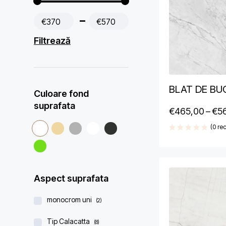
€370
€570
Filtrează
BLAT DE BU
Culoare fond
suprafata
€
465,00
–
€
5
(0 rec
Aspect suprafata
monocrom uni
(2)
Tip Calacatta
(8)