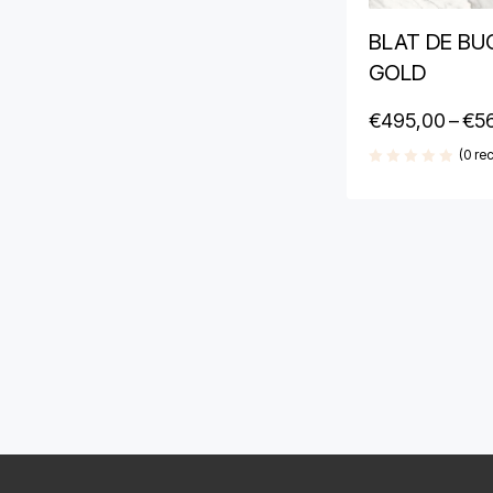
BLAT DE BU
GOLD
€
495,00
–
€
5
(0 rec