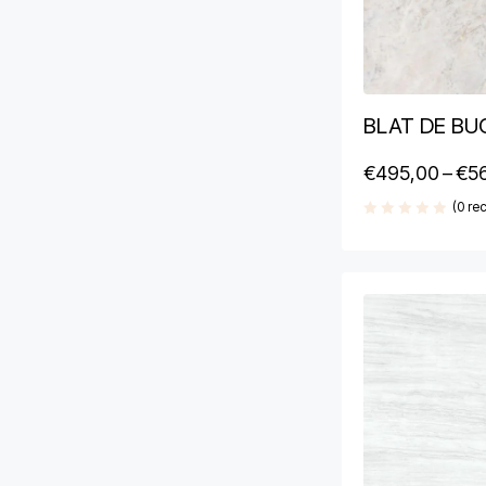
BLAT DE BU
€
495,00
–
€
5
(0 rec