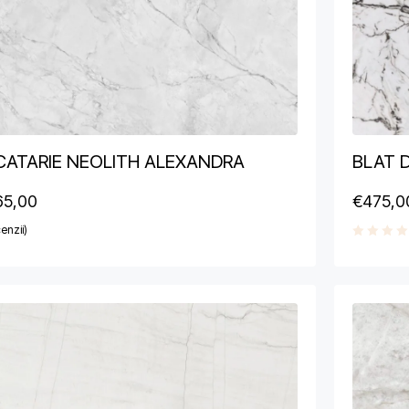
CATARIE NEOLITH ALEXANDRA
BLAT 
65,00
€
475,0
enzii)