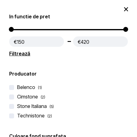
0
In functie de pret
Produse
Contact
€150
€420
Prima pagină
Blaturi Bucatarie QUARTZ
Filtrează
Filtre active:
Maroniu
Producator
Filtru
Popularitate
Filtrează după
Belenco
(1)
Cimstone
(2)
Stone Italiana
(5)
Technistone
(2)
-18%
Culoare fond suprafata