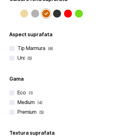
SALE
Aspect suprafata
Cimstone
Tip Marmura
(6)
BLAT DE BUCATARIE QUARTZ 912 TROAS
Uni
(5)
€
213,00
€
260,00
(0 recenzii)
Gama
Eco
(1)
Medium
(4)
Premium
(5)
-12%
Textura suprafata