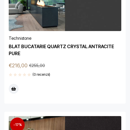
Technistone
BLAT BUCATARIE QUARTZ CRYSTAL ANTRACITE
PURE
€
216,00
€
255,00
(0 recenzii)
-17%