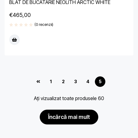
BLAT DE BUCATARIE NEOLITH ARCTIC WHITE
€
465,00
(0 recenzii)
1
2
3
4
5
Ați vizualizat toate produsele 60
încărcă mai mult