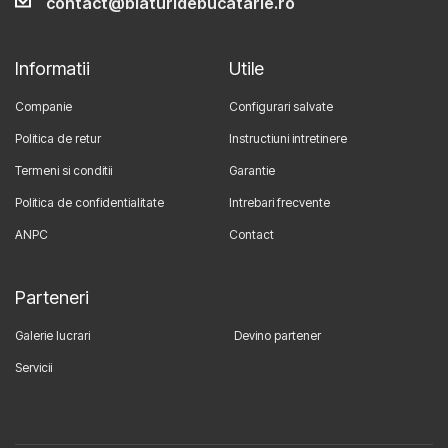
contact@blaturidebucatarie.ro
Informatii
Utile
Companie
Configurari salvate
Politica de retur
Instructiuni intretinere
Termeni si conditii
Garantie
Politica de confidentialitate
Intrebari frecvente
ANPC
Contact
Parteneri
Galerie lucrari
Devino partener
Servicii