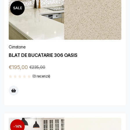
SALE
Cimstone
BLAT DE BUCATARIE 306 OASIS
€
195,00
€
235,00
(0 recenzii)
-14%