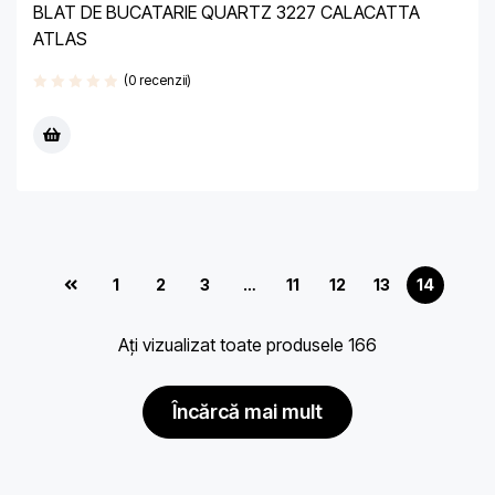
BLAT DE BUCATARIE QUARTZ 3227 CALACATTA
ATLAS
(0 recenzii)
1
2
3
…
11
12
13
14
Ați vizualizat toate produsele 166
încărcă mai mult