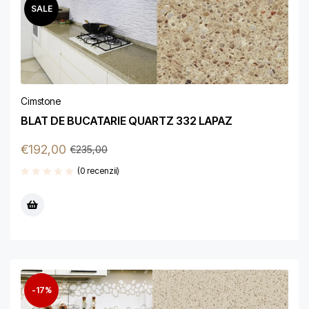
SALE
Cimstone
BLAT DE BUCATARIE QUARTZ 332 LAPAZ
€
192,00
€
235,00
(0 recenzii)
-17%